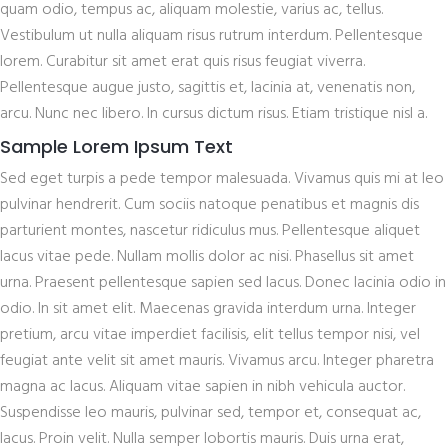
quam odio, tempus ac, aliquam molestie, varius ac, tellus.
Vestibulum ut nulla aliquam risus rutrum interdum. Pellentesque
lorem. Curabitur sit amet erat quis risus feugiat viverra.
Pellentesque augue justo, sagittis et, lacinia at, venenatis non,
arcu. Nunc nec libero. In cursus dictum risus. Etiam tristique nisl a.
Sample Lorem Ipsum Text
Sed eget turpis a pede tempor malesuada. Vivamus quis mi at leo
pulvinar hendrerit. Cum sociis natoque penatibus et magnis dis
parturient montes, nascetur ridiculus mus. Pellentesque aliquet
lacus vitae pede. Nullam mollis dolor ac nisi. Phasellus sit amet
urna. Praesent pellentesque sapien sed lacus. Donec lacinia odio in
odio. In sit amet elit. Maecenas gravida interdum urna. Integer
pretium, arcu vitae imperdiet facilisis, elit tellus tempor nisi, vel
feugiat ante velit sit amet mauris. Vivamus arcu. Integer pharetra
magna ac lacus. Aliquam vitae sapien in nibh vehicula auctor.
Suspendisse leo mauris, pulvinar sed, tempor et, consequat ac,
lacus. Proin velit. Nulla semper lobortis mauris. Duis urna erat,