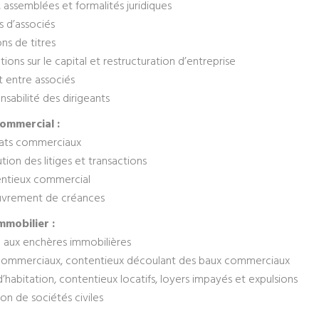
 assemblées et formalités juridiques
s d’associés
ns de titres
ions sur le capital et restructuration d’entreprise
t entre associés
sabilité des dirigeants
ommercial :
ats commerciaux
tion des litiges et transactions
ntieux commercial
uvrement de créances
mmobilier :
 aux enchères immobilières
commerciaux, contentieux découlant des baux commerciaux
’habitation, contentieux locatifs, loyers impayés et expulsions
on de sociétés civiles