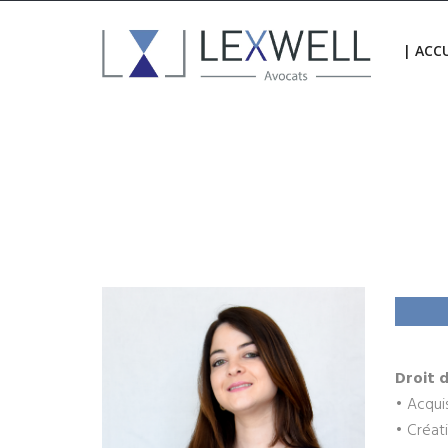
| ACCU
Droit d
• Acqui
• Créati