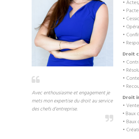
• Actes,
• Pacte
• Cessio
• Opérat
• Confli
• Respon
Droit c
• Contr
• Résolu
• Conte
• Reco
Avec enthousiasme et engagement je
Droit i
mets mon expertise du droit au service
• Vente
des chefs d’entreprise.
•
Baux 
• Baux d
• Créati